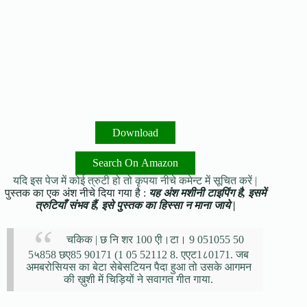
Download
Search On Amazon
यदि इस पेज में कोई त्रुटी हो तो कृपया नीचे कमेन्ट में सूचित करें |
पुस्तक का एक अंश नीचे दिया गया है :
यह अंश मशीनी टाइपिंग है, इसमें
त्रुटियाँ संभव हैं, इसे पुस्तक का हिस्सा न माना जाये |
चकिक | छ नि शर 100 एी।टा। 9 051055 50
5५858 छए85 90171 (1 05 52112 8. एएट1८0171. जब
अमबरोसियस का बेटा सेबेसटियन पैदा हुआ तो उसके आगमन
की ख़ुशी में चिड़ियों ने सवागत गीत गाया.