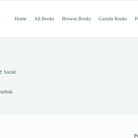
Home
All Books
Browse Books
Garuda Books
P
Social
Shudrak
P