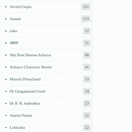
Arvind Gupta
321
Anaam
153
osho
52
अज्ञात
51
Shri Ram Sharma Acharya
48
Acharya Chatursen Shastri
41
Munshi Premchand
33
Dr. Gangaprasad Goud
24
Dr. B. R. Ambedkar
23
Amrita Pritam
22
Lokkatha
22