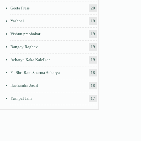
Geeta Press
20
Yashpal
19
Vishnu prabhakar
19
Rangey Raghav
19
Acharya Kaka Kalelkar
19
Pt. Shri Ram Sharma Acharya
18
Ilachandra Joshi
18
Yashpal Jain
17