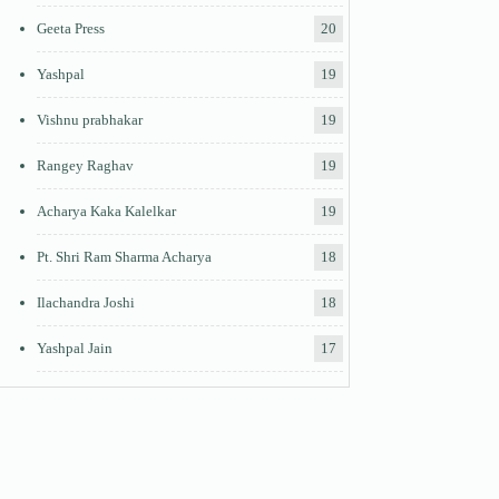
Geeta Press
20
Yashpal
19
Vishnu prabhakar
19
Rangey Raghav
19
Acharya Kaka Kalelkar
19
Pt. Shri Ram Sharma Acharya
18
Ilachandra Joshi
18
Yashpal Jain
17