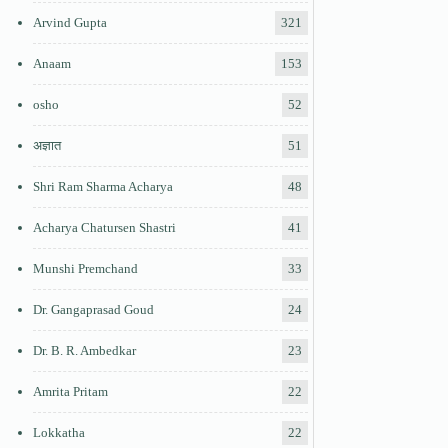
Arvind Gupta
321
Anaam
153
osho
52
अज्ञात
51
Shri Ram Sharma Acharya
48
Acharya Chatursen Shastri
41
Munshi Premchand
33
Dr. Gangaprasad Goud
24
Dr. B. R. Ambedkar
23
Amrita Pritam
22
Lokkatha
22