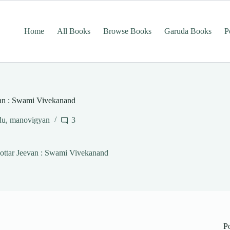
Home
All Books
Browse Books
Garuda Books
P
eevan : Swami Vivekanand
du
,
manovigyan
3
arnottar Jeevan : Swami Vivekanand
P