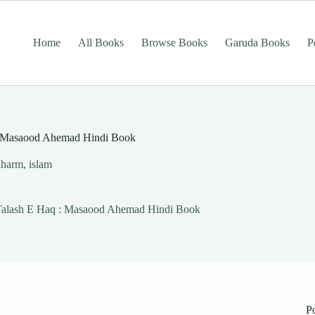
Home
All Books
Browse Books
Garuda Books
P
q : Masaood Ahemad Hindi Book
dharm
,
islam
| Talash E Haq : Masaood Ahemad Hindi Book
P