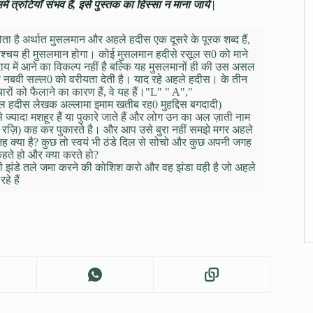
ं त्रुटियाँ संभव हैं, इसे पुस्तक का हिस्सा न माना जाये |
 है अर्थात मुसलमान और अहले हदीस एक दूसरे के पूरक शब्द हैं,
श्चय ही मुसलमान होगा। कोई मुसलमान हदीसे रसूल स0 को माने
 में आने का विकल्प नहीं है बल्कि यह मुसलमानों ही की उस असल
 नबवी सल्ल0 को वरीयता देती है। याद रहे अहले हदीस। के तीन
रों को फैलाने का कारण हैं, वे यह हैं।"L" " A","
ुल हदीस लेखक अल्लामा इमाम खतीब रह0 मुहद्दिस बगदादी)
े ज्यादा मशहूर हैं या पुकारे जाते हैं और लोग उन का अल ज़ाती नाम
दा रज़ि) कह कर पुकारते है। और आप उसे बुरा नहीं समझे मगर अहले
क्या है? कुछ तो स्वयं भी ठंडे दिल से सोचो और कुछ अपनी जगह
कहते हो और क्या करते हो?
ही झंडे तले जमा करने की कोशिश करो और वह झंडा वही है जो अहले
े हैं