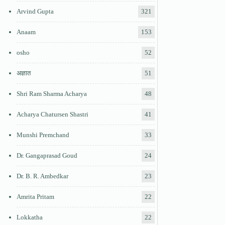
Arvind Gupta
321
Anaam
153
osho
52
अज्ञात
51
Shri Ram Sharma Acharya
48
Acharya Chatursen Shastri
41
Munshi Premchand
33
Dr. Gangaprasad Goud
24
Dr. B. R. Ambedkar
23
Amrita Pritam
22
Lokkatha
22