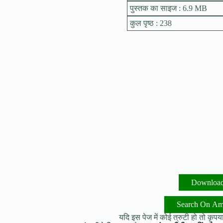
पुस्तक का साइज : 6.9 MB
कुल पृष्ठ : 238
Downloa
Search On A
यदि इस पेज में कोई त्रुटी हो तो कृपया 