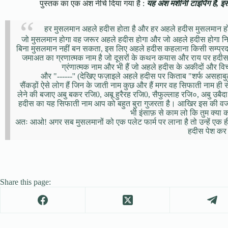
पुस्तक का एक अंश नीचे दिया गया है :
यह अंश मशीनी टाइपिंग है, इसमे
हर मुसलमान अहले हदीस होता है और हर अहले हदीस मुसलमान होता
जो मुसलमान होगा वह जरूर अहले हदीस होगा और जो अहले हदीस होगा नि
बिना मुसलमान नहीं बन सकता, इस लिए अहले हदीस कहलाना किसी सम्प्रदाय
जमाअत का ग्रणात्मक नाम है जो दूसरों के कथन कयास और राय पर हदीस
ग्रंणात्मक नाम और भी हैं जो अहले हदीस के अकीदों और विचा
और "------'' (देखिए फज़ाइले अहले हदीस पर किताब "शर्फ असहाब
सैंकड़ों ऐसे लोग हैं जिन के जाती नाम कुछ और हैं मगर वह सिफाती नाम ही स
लेने की बजाए अबु बकर रजि0, अबू हुरैरह रजि0, सैफुल्लाह रजि०, अबु उबै
हदीस का यह सिफाती नाम आप को बहुत बुरा गुजरता है। आखिर इस की वजह 
भी इंसाफ़ से काम लो कि तुम क्या 
अतः आओ! अगर सब मुसलमानों को एक पलेट फार्म पर लाना है तो उन्हें एक 
हदीस पेश कर रह
Share this page: