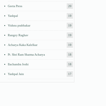
Geeta Press
20
Yashpal
19
Vishnu prabhakar
19
Rangey Raghav
19
Acharya Kaka Kalelkar
19
Pt. Shri Ram Sharma Acharya
18
Ilachandra Joshi
18
Yashpal Jain
17