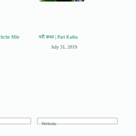
Achche Mitr
परी कथा | Pari Katha
July 31, 2019
Website