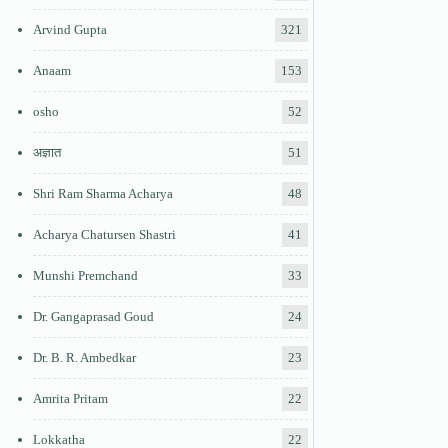
Arvind Gupta
321
Anaam
153
osho
52
अज्ञात
51
Shri Ram Sharma Acharya
48
Acharya Chatursen Shastri
41
Munshi Premchand
33
Dr. Gangaprasad Goud
24
Dr. B. R. Ambedkar
23
Amrita Pritam
22
Lokkatha
22