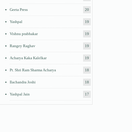
Geeta Press
20
Yashpal
19
Vishnu prabhakar
19
Rangey Raghav
19
Acharya Kaka Kalelkar
19
Pt. Shri Ram Sharma Acharya
18
Ilachandra Joshi
18
Yashpal Jain
17