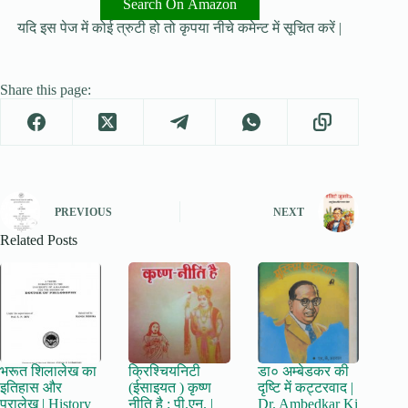
Search On Amazon
यदि इस पेज में कोई त्रुटी हो तो कृपया नीचे कमेन्ट में सूचित करें |
Share this page:
PREVIOUS
NEXT
Related Posts
भरूत शिलालेख का
क्रिश्चियनिटी
डा० अम्बेडकर की
इतिहास और
(ईसाइयत ) कृष्ण
दृष्टि में कट्टरवाद |
पुरालेख | History
नीति है : पी.एन. |
Dr. Ambedkar Ki