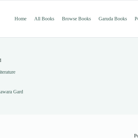
Home
All Books
Browse Books
Garuda Books
P
d
literature
 Aawara Gard
P