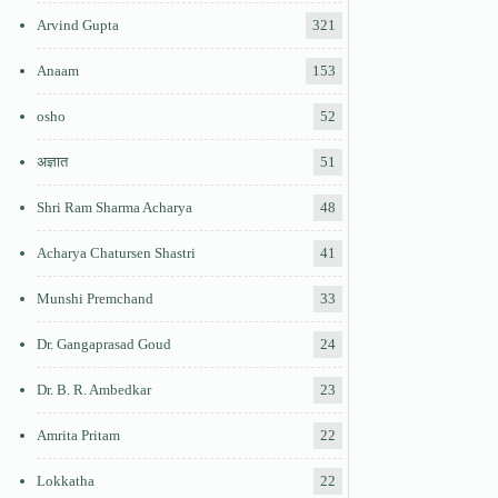
Arvind Gupta
321
Anaam
153
osho
52
अज्ञात
51
Shri Ram Sharma Acharya
48
Acharya Chatursen Shastri
41
Munshi Premchand
33
Dr. Gangaprasad Goud
24
Dr. B. R. Ambedkar
23
Amrita Pritam
22
Lokkatha
22