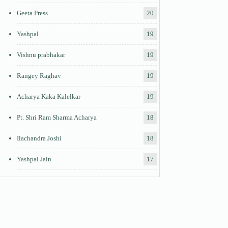
Geeta Press
20
Yashpal
19
Vishnu prabhakar
19
Rangey Raghav
19
Acharya Kaka Kalelkar
19
Pt. Shri Ram Sharma Acharya
18
Ilachandra Joshi
18
Yashpal Jain
17