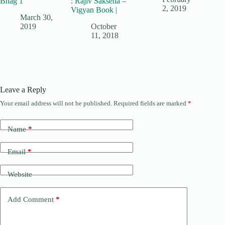
Bhag 1
: Rajiv Saksena –
2, 2019
Vigyan Book |
March 30,
2019
October
11, 2018
Leave a Reply
Your email address will not be published.
Required fields are marked
*
Name
*
Email
*
Website
Add Comment
*