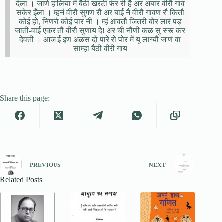
देला । जाणे हालिया में बैठी खरटी फेर री है अर अबार वीरौ गाव
सकेर इँला । म्हनं वीरौ सुगण रौ अर बाई नै वीरौ गावण रौ कितौ
कोई हो, निणरो कोई पार नी । म्हं आवतौ जितरी बोर लारं पड़
जाती-वाई एकर तौ वीरौ सुणाय दे! अर ची नौणी कळ सु सरू कर
देवती । आज ई इण अळस दो पारे रो पोर में यू लाग्यौ जाणं वा
साम्हा बैठी वीरी गाय
Share this page:
PREVIOUS
NEXT
Related Posts