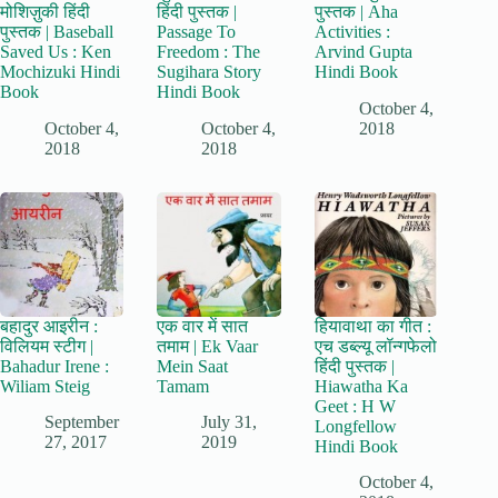
मोशिज़ुकी हिंदी
हिंदी पुस्तक |
पुस्तक | Aha
पुस्तक | Baseball
Passage To
Activities :
Saved Us : Ken
Freedom : The
Arvind Gupta
Mochizuki Hindi
Sugihara Story
Hindi Book
Book
Hindi Book
October 4,
October 4,
October 4,
2018
2018
2018
बहादुर आइरीन :
एक वार में सात
हियावाथा का गीत :
विलियम स्टीग |
तमाम | Ek Vaar
एच डब्ल्यू लॉन्गफेलो
Bahadur Irene :
Mein Saat
हिंदी पुस्तक |
Wiliam Steig
Tamam
Hiawatha Ka
Geet : H W
September
July 31,
Longfellow
27, 2017
2019
Hindi Book
October 4,