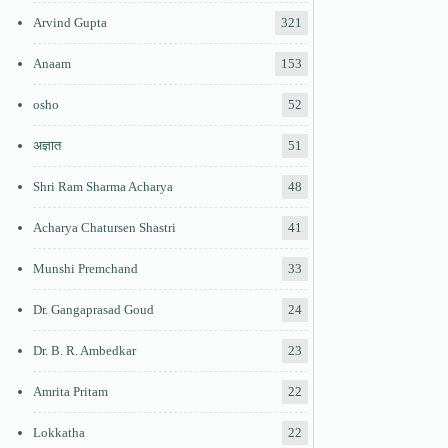
Arvind Gupta
321
Anaam
153
osho
52
अज्ञात
51
Shri Ram Sharma Acharya
48
Acharya Chatursen Shastri
41
Munshi Premchand
33
Dr. Gangaprasad Goud
24
Dr. B. R. Ambedkar
23
Amrita Pritam
22
Lokkatha
22