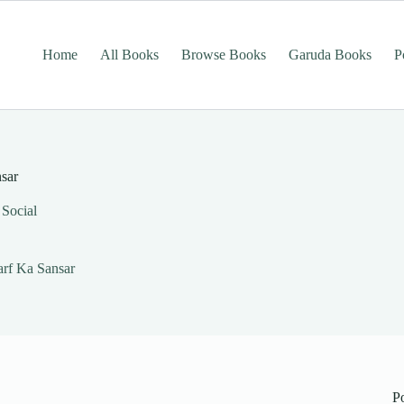
Home
All Books
Browse Books
Garuda Books
P
nsar
Social
Barf Ka Sansar
P