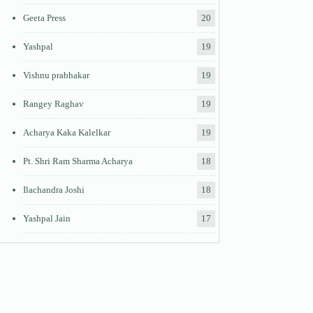
Geeta Press
20
Yashpal
19
Vishnu prabhakar
19
Rangey Raghav
19
Acharya Kaka Kalelkar
19
Pt. Shri Ram Sharma Acharya
18
Ilachandra Joshi
18
Yashpal Jain
17