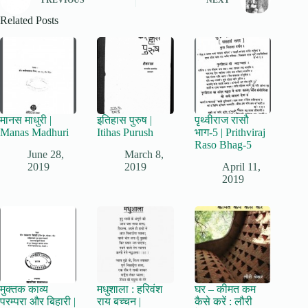
Related Posts
मानस माधुरी |
इतिहास पुरुष |
पृथ्वीराज रासौ
Manas Madhuri
Itihas Purush
भाग-5 | Prithviraj
Raso Bhag-5
June 28,
March 8,
2019
2019
April 11,
2019
मुक्तक काव्य
मधुशाला : हरिवंश
घर – कीमत कम
परम्परा और बिहारी |
राय बच्चन |
कैसे करें : लौरी