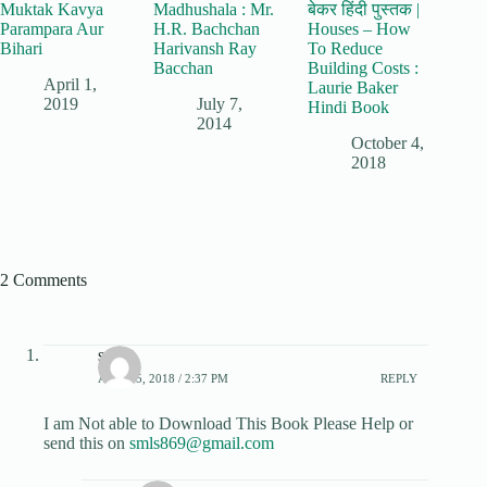
Muktak Kavya
Madhushala : Mr.
बेकर हिंदी पुस्तक |
Parampara Aur
H.R. Bachchan
Houses – How
Bihari
Harivansh Ray
To Reduce
Bacchan
Building Costs :
April 1,
Laurie Baker
2019
July 7,
Hindi Book
2014
October 4,
2018
2 Comments
sumit
APRIL 5, 2018 / 2:37 PM
REPLY
I am Not able to Download This Book Please Help or
send this on
smls869@gmail.com