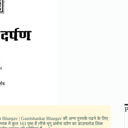
P
nkar Bhargav | Gaurishankar Bhargav की अन्य पुस्तकें पढने के लिए
क में कुल 161 पृष्ठ हैं |नीचे भृगु अर्चना दर्पण का डाउनलोड लिंक