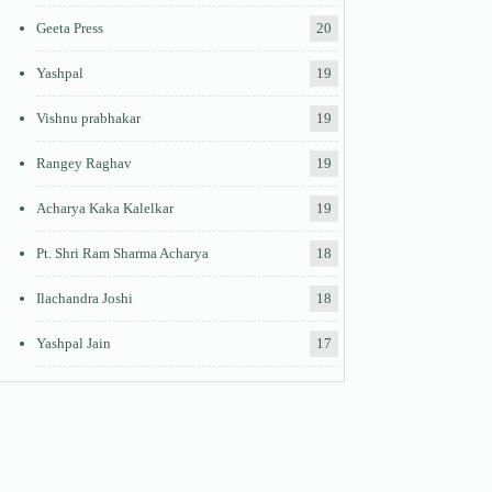
Geeta Press
20
Yashpal
19
Vishnu prabhakar
19
Rangey Raghav
19
Acharya Kaka Kalelkar
19
Pt. Shri Ram Sharma Acharya
18
Ilachandra Joshi
18
Yashpal Jain
17