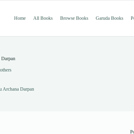
Home
All Books
Browse Books
Garuda Books
P
na Darpan
others
rigu Archana Darpan
P