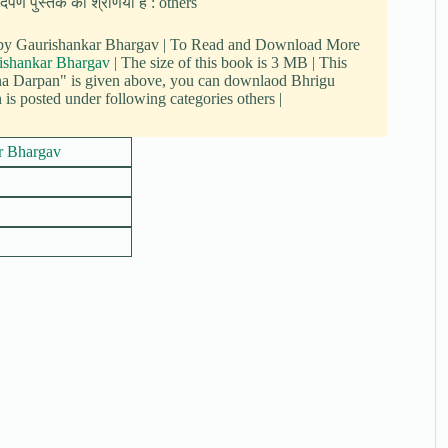
्पण पुस्तक की श्रेणियां हैं : others
n by Gaurishankar Bhargav | To Read and Download More
ishankar Bhargav
| The size of this book is 3 MB | This
na Darpan" is given above, you can downlaod Bhrigu
s posted under following categories others |
r Bhargav