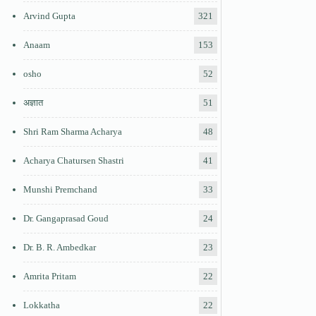
Arvind Gupta
321
Anaam
153
osho
52
अज्ञात
51
Shri Ram Sharma Acharya
48
Acharya Chatursen Shastri
41
Munshi Premchand
33
Dr. Gangaprasad Goud
24
Dr. B. R. Ambedkar
23
Amrita Pritam
22
Lokkatha
22