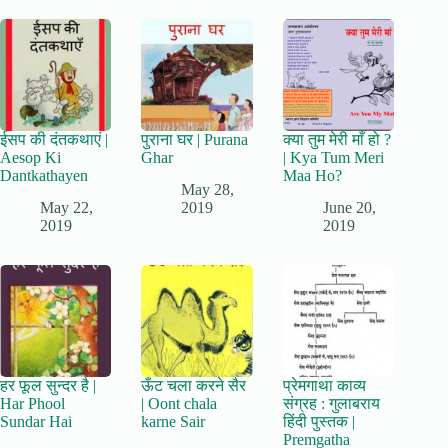
ईसप की दंतकथाएं |
पुराना घर | Purana
क्या तुम मेरी माँ हो ?
Aesop Ki
Ghar
| Kya Tum Meri
Dantkathayen
Maa Ho?
May 28,
May 22,
2019
June 20,
2019
2019
हर फूल सुन्दर है |
ऊँट चला करने सैर
प्रेमगाथा काव्य
Har Phool
| Oont chala
संग्रह : गुलाबराय
Sundar Hai
karne Sair
हिंदी पुस्तक |
Premgatha