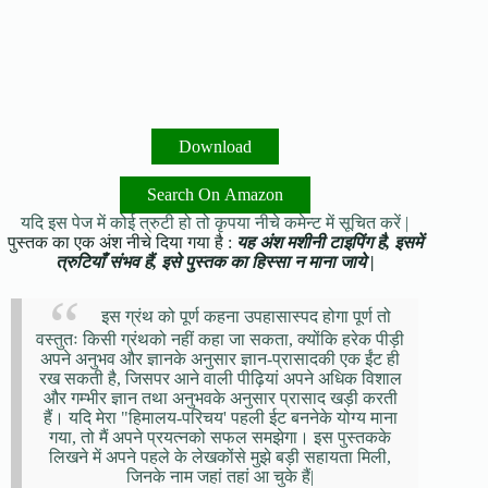
Download
Search On Amazon
यदि इस पेज में कोई त्रुटी हो तो कृपया नीचे कमेन्ट में सूचित करें |
पुस्तक का एक अंश नीचे दिया गया है :
यह अंश मशीनी टाइपिंग है, इसमें
त्रुटियाँ संभव हैं, इसे पुस्तक का हिस्सा न माना जाये |
इस ग्रंथ को पूर्ण कहना उपहासास्पद होगा पूर्ण तो
वस्तुतः किसी ग्रंथको नहीं कहा जा सकता, क्योंकि हरेक पीड़ी
अपने अनुभव और ज्ञानके अनुसार ज्ञान-प्रासादकी एक ईंट ही
रख सकती है, जिसपर आने वाली पीढ़ियां अपने अधिक विशाल
और गम्भीर ज्ञान तथा अनुभवके अनुसार प्रासाद खड़ी करती
हैं। यदि मेरा "हिमालय-परिचय' पहली ईट बननेके योग्य माना
गया, तो मैं अपने प्रयत्नको सफल समझेगा। इस पुस्तकके
लिखने में अपने पहले के लेखकोंसे मुझे बड़ी सहायता मिली,
जिनके नाम जहां तहां आ चुके हैं|