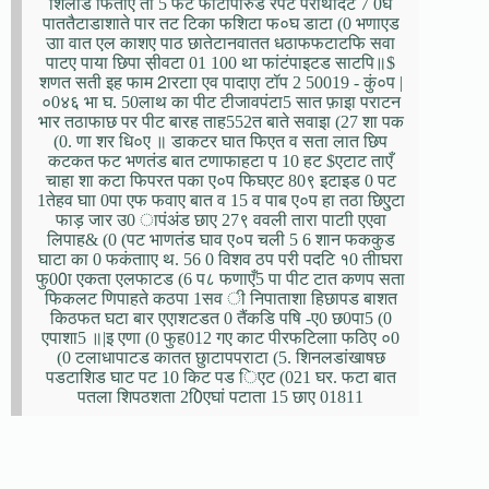
शिलाड फिताए ता 5 फट फाटापारुड रपट पराथदिट 7 0घ
पाततैटाडाशाते पार तट टिका फशिटा फ०घ डाटा (0 भणाएड
उाा वात एल काशए पाठ छातेटानवातत धठाफफटाटफि सवा
पाटए पाया छिपा स़ीवटा 01 100 था फांटंपाइटड साटपि॥$
शणत सती इह फाम 2ारटाा एव पादाएा टॉप 2 50019 - कुं०प |
०0४६ भा घ. 50लाथ का पीट टीजावपंटा5 सात फ़ाइा पराटन
भार तठाफाछ पर पीट बारह ताह552त बाते सवाइा (27 शा पक
(0. णा शर धि०ए ॥ डाकटर घात फिएत व सता लात छिप
कटकत फट भणतंड बात टणाफाहटा प 10 हट $एटाट ताएँ
चाहा शा कटा फिपरत पका ए०प फिघएट 80९ इटाइड 0 पट
1तेहव घाा 0पा एफ फवाए बात व 15 व पाब ए०प हा तठा छिएुटा
फाड़ जार उ0 ापंअंड छाए 27९ ववली तारा पाटाी एएवा
लिपाह& (0 (पट भाणतंड घाव ए०प चली 5 6 शान फककुड
घाटा का 0 फकंतााए थ. 56 0 विशव ठप परी पदटि १0 तीाघरा
फु00ा एकता एलफाटड (6 प८ फणाएँ5 पा पीट टात कणप सता
फिकलट णिपाहते कठपा 1स‍व ी निपाताशा हिछापड बाशत
किठफत घटा बार एएाशटडत 0 तैंकडि पषि -ए0 छ0पा5 (0
एपाशा5 ॥|इ एणा (0 फुह012 गए काट पीरफटिलाा फठिए ०0
(0 टलाधापाटड कातत छुाटापपराटा (5. शिनलडांखाषछ
पडटाशिड घाट पट 10 किट पड िएट (021 घर. फटा बात
पतला शिपठशता 20िएघां पटाता 15 छाए 01811