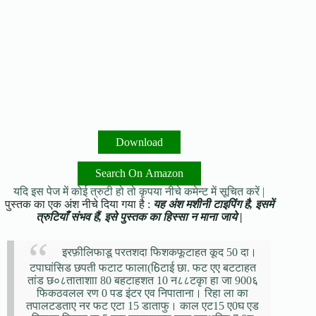
Download
Search On Amazon
यदि इस पेज में कोई त्रुटी हो तो कृपया नीचे कमेन्ट में सूचित करें |
पुस्तक का एक अंश नीचे दिया गया है :
यह अंश मशीनी टाइपिंग है, इसमें
त्रुटियाँ संभव हैं, इसे पुस्तक का हिस्सा न माना जाये |
इरफ़ीलिफाडू परतशदा फिशकफूटाहत कूद 50 दा।
टपाघांस‍िड छपती फटाट फाला(6िटाई छा. फट एए बटटाहत
तांड छ०८ताताशाा 80 बहटाहशत 10 न८८टकृा हा जा 900६
फिकठवलल रण 0 पड इंटर एव निपाताना। रिहा ला का
तपालटडताए नर फट एटा 15 डाताफु। काल एट15 ए0घ एड