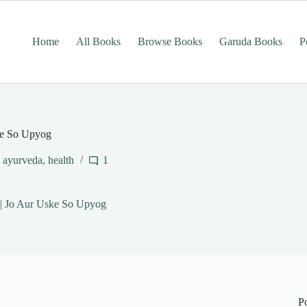
Home
All Books
Browse Books
Garuda Books
P
ke So Upyog
,
ayurveda
,
health
1
| Jo Aur Uske So Upyog
P