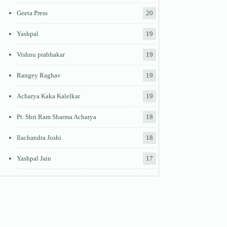
Geeta Press
20
Yashpal
19
Vishnu prabhakar
19
Rangey Raghav
19
Acharya Kaka Kalelkar
19
Pt. Shri Ram Sharma Acharya
18
Ilachandra Joshi
18
Yashpal Jain
17