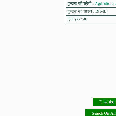
पुस्तक की श्रेणी :
Agriculture
,
पुस्तक का साइज : 19 MB
कुल पृष्ठ : 40
Downloa
Search On A