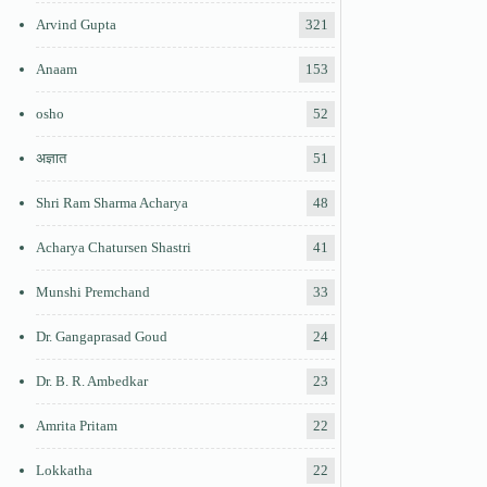
Arvind Gupta
321
Anaam
153
osho
52
अज्ञात
51
Shri Ram Sharma Acharya
48
Acharya Chatursen Shastri
41
Munshi Premchand
33
Dr. Gangaprasad Goud
24
Dr. B. R. Ambedkar
23
Amrita Pritam
22
Lokkatha
22