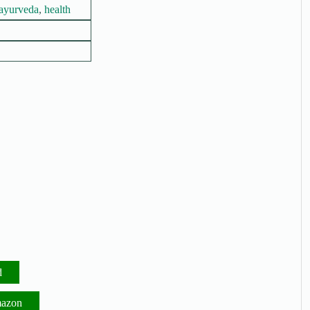
ayurveda
,
health
d
mazon