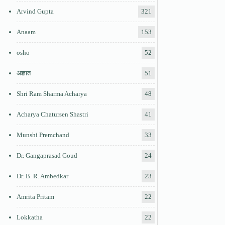
Arvind Gupta
321
Anaam
153
osho
52
अज्ञात
51
Shri Ram Sharma Acharya
48
Acharya Chatursen Shastri
41
Munshi Premchand
33
Dr. Gangaprasad Goud
24
Dr. B. R. Ambedkar
23
Amrita Pritam
22
Lokkatha
22