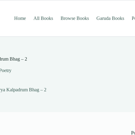
Home
All Books
Browse Books
Garuda Books
P
adrum Bhag – 2
Poetry
Kavya Kalpadrum Bhag – 2
P