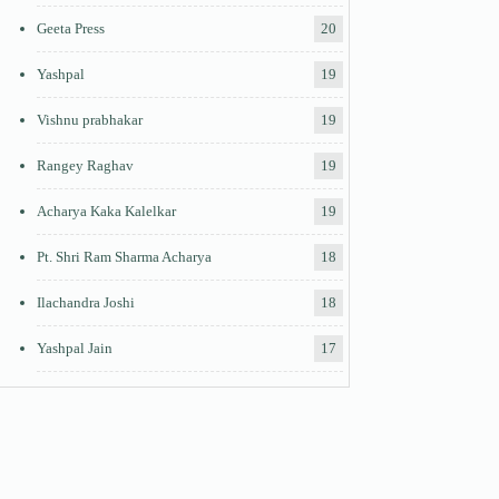
Geeta Press
20
Yashpal
19
Vishnu prabhakar
19
Rangey Raghav
19
Acharya Kaka Kalelkar
19
Pt. Shri Ram Sharma Acharya
18
Ilachandra Joshi
18
Yashpal Jain
17