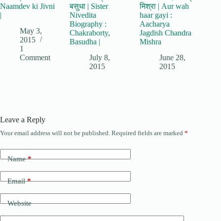
Naamdev ki Jivni
बसुधा | Sister
मिश्रा | Aur wah
|
Nivedita
haar gayi :
Biography :
Aacharya
May 3,
Chakraborty,
Jagdish Chandra
2015
Basudha |
Mishra
1
Comment
July 8,
June 28,
2015
2015
Leave a Reply
Your email address will not be published.
Required fields are marked
*
Name
*
Email
*
Website