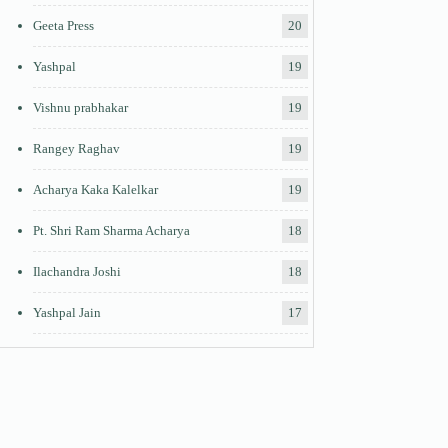
Geeta Press
20
Yashpal
19
Vishnu prabhakar
19
Rangey Raghav
19
Acharya Kaka Kalelkar
19
Pt. Shri Ram Sharma Acharya
18
Ilachandra Joshi
18
Yashpal Jain
17