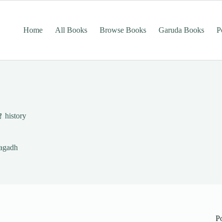
Home
All Books
Browse Books
Garuda Books
P
history
agadh
P