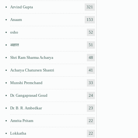
Arvind Gupta
321
Anaam
153
osho
52
अज्ञात
51
Shri Ram Sharma Acharya
48
Acharya Chatursen Shastri
41
Munshi Premchand
33
Dr. Gangaprasad Goud
24
Dr. B. R. Ambedkar
23
Amrita Pritam
22
Lokkatha
22