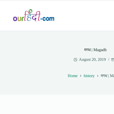
Skip
to
content
मगध | Magadh
August 20, 2019
Home
history
मगध | M