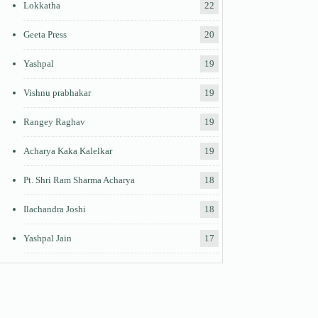
Lokkatha
22
Geeta Press
20
Yashpal
19
Vishnu prabhakar
19
Rangey Raghav
19
Acharya Kaka Kalelkar
19
Pt. Shri Ram Sharma Acharya
18
Ilachandra Joshi
18
Yashpal Jain
17