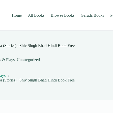
Home
All Books
Browse Books
Garuda Books
P
shya (Stories) : Shiv Singh Bhati Hindi Book Free
s & Plays
,
Uncategorized
lays
shya (Stories) : Shiv Singh Bhati Hindi Book Free