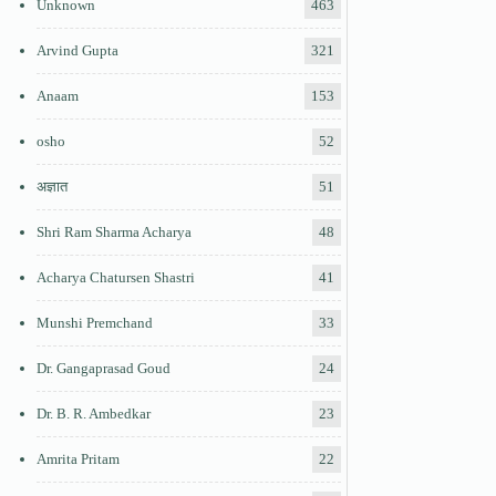
Unknown
463
Arvind Gupta
321
Anaam
153
osho
52
अज्ञात
51
Shri Ram Sharma Acharya
48
Acharya Chatursen Shastri
41
Munshi Premchand
33
Dr. Gangaprasad Goud
24
Dr. B. R. Ambedkar
23
Amrita Pritam
22