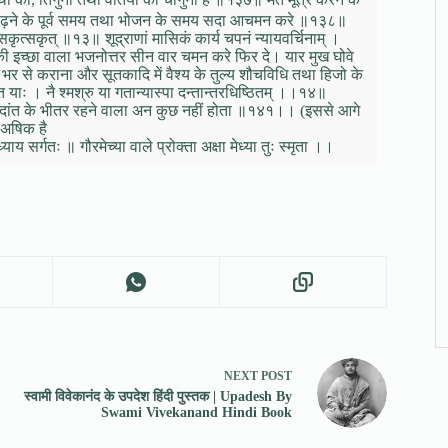
ेद पढ़ने के पूर्व समय तथा भोजन के समय सदा आचमन करे ॥१३८॥
स्त सकृत्सकृत् ॥१३॥ शूद्राणां मासिकं कार्य चपनं न्यायवर्चिनाम् ।
े की इच्छा वाला भजनोत्तर सीन वार चमन करे फिर दे। यार मुख घोवे
े भर से कराना और सूतकादि में वैश्य के तुल्य शौचविधि तथा हिजो के
ि याः । नै श्मश्रु या गतान्यास्पा दन्तान्तरधिष्ठितम् ।।१४॥
ू और दांत के भीतर रहने वाला अन कुछ नहीं होता ॥१४१।। (इससे आगे
 अषिक है
्याय सर्गतः ॥ गौरमेच्या वाले प्रोक्ता अक्षा मेध्या तुः स्मृता ।।
NEXT
POST
स्वामी विवेकानंद के उपदेश हिंदी पुस्तक | Upadesh By
Swami Vivekanand Hindi Book