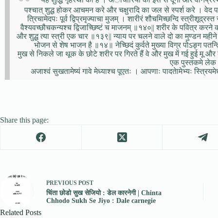
पश्चात् शुद्ध होकर आचमन करे और चक्षुरादि का जल से स्पर्श करे । व
त्रिचामेदपः पूर्व द्विप्रमृज्याचा मुजम् । शारीरं शौचमिच्छन्दि स्त्रीशूद्र
वैश्यवच्छौचकन्यश्च द्विजाच्छिष्टं च माजनम् ॥१४०|| शरीर के पवित्र करन
और शुद्ध त्या स्त्री एक चार ॥१३९|| न्याय पर चलने वाले दो का मुण्डन महीन
भोजन से शेष भाजन है ॥१४॥ नेच्छिदं कुर्वते मुख्या विग्र पोऽङ्ग पतन्त
मुख से निकले जा थूक के छोटे शरीर पर गिरते हैं वे और मुख में गई हुई म
एक पुस्तकमे लेक
अजाश्वं सुखतामेष्यं गावे मेध्याश्च पूएतः । आपणाः पादतेामेभ्यः स्त्रियमेध
Share this page:
PREVIOUS
POST
चिंता छोडो सुख सेजियो : डेल कारनेगी | Chinta
Chhodo Sukh Se Jiyo : Dale carnegie
Related Posts