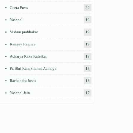
Geeta Press
20
Yashpal
19
Vishnu prabhakar
19
Rangey Raghav
19
Acharya Kaka Kalelkar
19
Pt. Shri Ram Sharma Acharya
18
Ilachandra Joshi
18
Yashpal Jain
17