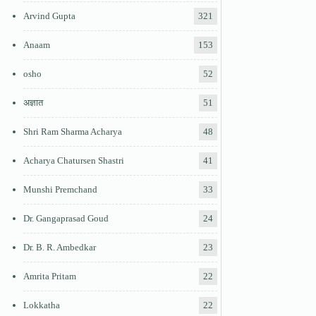
Arvind Gupta
321
Anaam
153
osho
52
अज्ञात
51
Shri Ram Sharma Acharya
48
Acharya Chatursen Shastri
41
Munshi Premchand
33
Dr. Gangaprasad Goud
24
Dr. B. R. Ambedkar
23
Amrita Pritam
22
Lokkatha
22