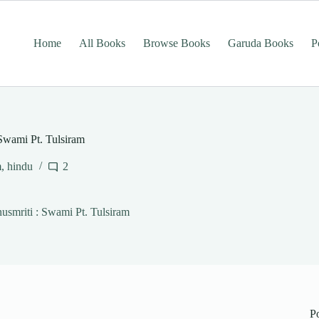
Home
All Books
Browse Books
Garuda Books
P
 : Swami Pt. Tulsiram
m
,
hindu
2
Manusmriti : Swami Pt. Tulsiram
P