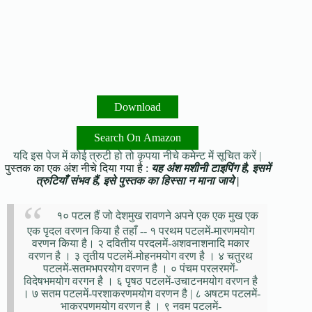
Download
Search On Amazon
यदि इस पेज में कोई त्रुटी हो तो कृपया नीचे कमेन्ट में सूचित करें |
पुस्तक का एक अंश नीचे दिया गया है :
यह अंश मशीनी टाइपिंग है, इसमें
त्रुटियाँ संभव हैं, इसे पुस्तक का हिस्सा न माना जाये |
१० पटल हैं जो देशमुख रावणने अपने एक एक मुख एक
एक पृदल वरणन किया है तहाँ -- १ परथम पटलमें-मारणमयोग
वरणन किया है। २ दवितीय परदलमें-अशवनाशनादि मकार
वरणन है । ३ तृतीय पटलमें-मोहनमयोग वरण है । ४ चतुरथ
पटलमें-सतमभपरयोग वरणन है । ० पंचम परलरमगें-
विदेषभमयोग वरगन है । ६ पृषठ पटलमें-उचाटनमयोग वरणन है
। ७ सतम पटलमें-परशाकरणमयोग वरणन है | ८ अषटम पटलमें-
भाकरपणमयोग वरणन है । ९ नवम पटलमें-