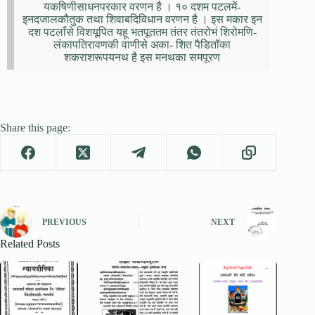
यकषिणीसाधनपरकार वरणन है । १० दशम पटलमें-
इनदजालकौतुक तथा शिवाबदिविधान वरणन है । इस मकार इन
दश पटलॉंसे विशयूपित यहू भतपूततम तंतर तंतरोभं शिरोमणि-
लंकापतिरावणकी वाणीसे अका- शित पैडितॉका
शकराशरूपयनथ है इस मनथका समपूरण
Share this page:
PREVIOUS
NEXT
Related Posts