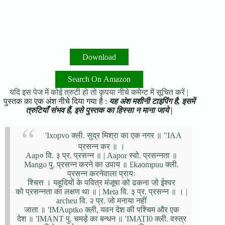
Download
Search On Amazon
यदि इस पेज में कोई त्रुटी हो तो कृपया नीचे कमेन्ट में सूचित करें |
पुस्तक का एक अंश नीचे दिया गया है :
यह अंश मशीनी टाइपिंग है, इसमें
त्रुटियाँ संभव हैं, इसे पुस्तक का हिस्सा न माना जाये |
'Ixopvo क्ली. सुद्र मिश्रा का एक नगर ॥ "IAA
प्रसन्न कर ॥ ।
Aap० वि. ३ प्र. प्रसन्न ॥ | Aapor स्वो. प्रसन्नता ॥
Mango पु. प्रसन्न करने का उपाय ॥ £kaompuu क्ली.
प्रसन्न करनेवाला प्रायः
श्चित्त । यहूदियों के पवित्र मंजूषा को ढकना जो ईश्वर
को प्रसन्नता का लक्षण था ॥ | Meta वि. ३ प्र. प्रसन्न ॥ । |
archeu वि. २ प्र. जो मनाया नहीं
जाता ॥ 'IMAuptko क्ली, यवन देश की पश्चिम और एक
देश ॥ 'IMANT पु. चमड़े का बन्धन ॥ 'IMATI0 क्ली. वस्त्र