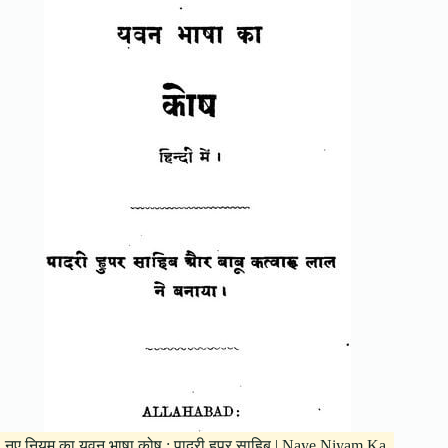
नए नियम का यवन भाषा कोष : पादरी हुपर साहिब | Naye Niyam Ka