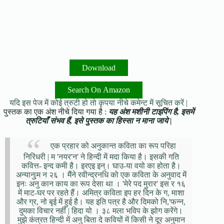
Download
Search On Amazon
यदि इस पेज में कोई त्रुटी हो तो कृपया नीचे कमेन्ट में सूचित करें |
पुस्तक का एक अंश नीचे दिया गया है :
यह अंश मशीनी टाइपिंग है, इसमें
त्रुटियाँ संभव हैं, इसे पुस्तक का हिस्सा न माना जाये |
एक प्रहार को अनुकान्त कविता का रूप परिहा
निरिधरी | म 'नयर'न' ने हिन्दी में मदा किया है। इसकी गति
कवित्त- इन्द कमी है। इरएइ इन्। घाउ-या वयो का होता है।
अन्यानु|म न २६ । मैंने रवीन्द्रनधि को एक कविता के अनुवाद में
इनः अनु कान काय का रूप देसा था । 'मेरे पद मुरार' इस र १६
में माट-घर पर रहते हैं। अमित्र कविता इप हर दिन के ग, माशा
और ग्र, नो बृई में हुई है। यह इति पत्र है और दिमको नि,'फन्न,
दुमका विचार नहीं | हिदा यो । ३८ मला भविप के झोग करेंगे।
मुझे कंत्रत हिन्दी में अनु बिता दे कवियों में किसी ने दूर अनुमान