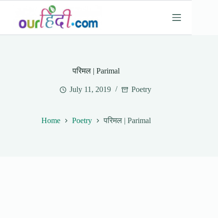
Skip
to
content
परिमल | Parimal
July 11, 2019
Poetry
Home
Poetry
परिमल | Parimal