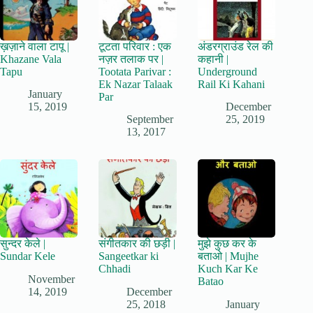
ख़ज़ाने वाला टापू |
टूटता परिवार : एक
अंडरग्राउंड रेल की
Khazane Vala
नज़र तलाक पर |
कहानी |
Tapu
Tootata Parivar :
Underground
Ek Nazar Talaak
Rail Ki Kahani
January
Par
15, 2019
December
September
25, 2019
13, 2017
सुन्दर केले |
संगीतकार की छड़ी |
मुझे कुछ कर के
Sundar Kele
Sangeetkar ki
बताओ | Mujhe
Chhadi
Kuch Kar Ke
November
Batao
14, 2019
December
25, 2018
January