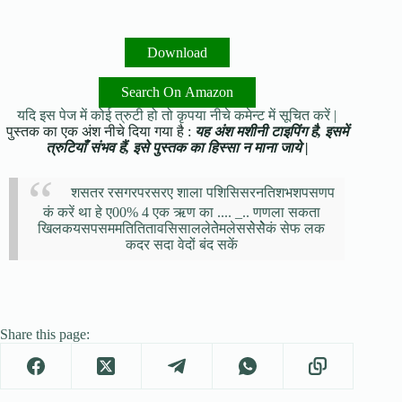
Download
Search On Amazon
यदि इस पेज में कोई त्रुटी हो तो कृपया नीचे कमेन्ट में सूचित करें |
पुस्तक का एक अंश नीचे दिया गया है :
यह अंश मशीनी टाइपिंग है, इसमें
त्रुटियाँ संभव हैं, इसे पुस्तक का हिस्सा न माना जाये |
शसतर रसगरपरसरए शाला पशिसिसरनतिशभशपसणप
कं करें था हे ए00% 4 एक ऋण का .... _.. णणला सकता
खिलकयसपसममतितितावसिसाललेतेेमलेससेेसेेेेकं सेफ लक
कदर सदा वेदों बंद सकें
Share this page: