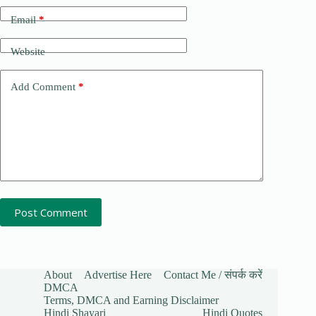
Email
*
Website
Add Comment
*
Post Comment
About
Advertise Here
Contact Me / संपर्क करें
DMCA
Terms, DMCA and Earning Disclaimer
Hindi Shayari
Hindi Quotes