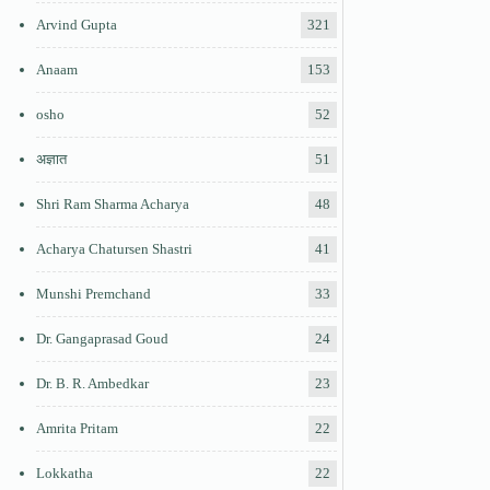
Arvind Gupta
321
Anaam
153
osho
52
अज्ञात
51
Shri Ram Sharma Acharya
48
Acharya Chatursen Shastri
41
Munshi Premchand
33
Dr. Gangaprasad Goud
24
Dr. B. R. Ambedkar
23
Amrita Pritam
22
Lokkatha
22