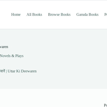
Home
All Books
Browse Books
Garuda Books
P
ewaren
 Novels & Plays
ीवारें | Uttar Ki Deewaren
P