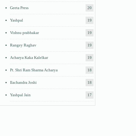
Geeta Press
20
Yashpal
19
Vishnu prabhakar
19
Rangey Raghav
19
Acharya Kaka Kalelkar
19
Pt. Shri Ram Sharma Acharya
18
Ilachandra Joshi
18
Yashpal Jain
17