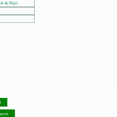
els & Plays
d
mazon