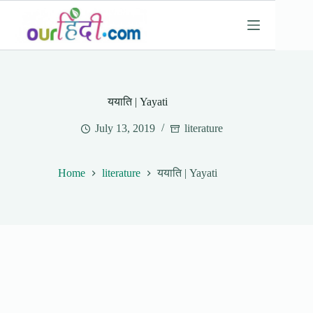
Skip
to
content
ययाति | Yayati
July 13, 2019
literature
Home
literature
ययाति | Yayati