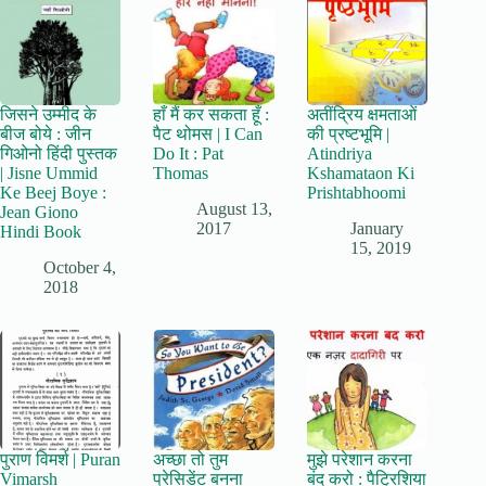
जिसने उम्मीद के
हाँ मैं कर सकता हूँ :
अतींद्रिय क्षमताओं
बीज बोये : जीन
पैट थोमस | I Can
की प्रष्टभूमि |
गिओनो हिंदी पुस्तक
Do It : Pat
Atindriya
| Jisne Ummid
Thomas
Kshamataon Ki
Ke Beej Boye :
Prishtabhoomi
August 13,
Jean Giono
2017
January
Hindi Book
15, 2019
October 4,
2018
पुराण विमर्श | Puran
अच्छा तो तुम
मुझे परेशान करना
Vimarsh
प्रेसिडेंट बनना
बंद करो : पैट्रिशिया