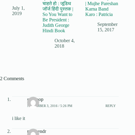
चाहते हो : जूडिथ
| Mujhe Pareshan
July 1,
जॉर्ज हिंदी पुस्तक |
Karna Band
2019
So You Want to
Karo : Patricia
Be President :
September
Judith George
15, 2017
Hindi Book
October 4,
2018
2 Comments
swaroop
NOVEMBER 3, 2016 / 5:26 PM
REPLY
i like it
manvendr