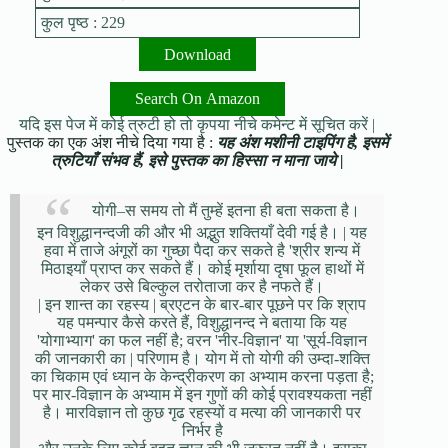
कुल पृष्ठ : 229
Download
Search On Amazon
यदि इस पेज में कोई त्रुटी हो तो कृपया नीचे कमेन्ट में सूचित करें |
पुस्तक का एक अंश नीचे दिया गया है :
यह अंश मशीनी टाइपिंग है, इसमें
त्रुटियाँ संभव हैं, इसे पुस्तक का हिस्सा न माना जाये |
योगी–स समय तो मैं तुम्हें इतना ही बता सकता है।
इन विशुद्धानन्दजी की और भी अद्भुत शक्तियाँ देवी गई है। | यह
हवा में ताजे अंगूरों का गुच्छा पैदा कर सकते है 'श्रीर शन्य में
मिठाइयाँ प्राप्त कर सकते हैं। कोई मृर्शाया दृषा फूल हाथों में
लेकर उसे बिल्कुल तरोताजा कर है नफते हैं।
| इन शान्त का रहस्य | ब्रएटन के बार-बार पूछने पर कि श्राप
यह पमन्पार कैसे करते हैं, विशुद्धानन्द ने बताया कि यह
'योगाभ्याग' का फल नहीं है; वरन 'नीर-विज्ञान' या 'सूर्य-विज्ञान
की जानकारी का | परिणाम है। योग में तो योगी की उम्दा-शक्ति
का चिकाम एवं ध्यान के केन्द्रीकरण का अभ्याम करना पड़ता है;
पर मार-विज्ञान के अभ्याम में इन गुणों की कोई प्रावश्यकता नहीं
है। मारविज्ञान तो कुछ गृढ रहस्यों व मत्या की जानकारी पर
निर्भर है