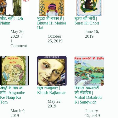
ओह, नहीं! | Oh
भुट्टा ही मक्का है |
सूरज की चोरी |
Nahin
Bhutta Hi Makka
Suraj Ki Chori
Hai
May 26,
June 16,
2020
October
2019
1
25, 2019
Comment
अंगूठे के नाप का
खुश राजकुमार |
विशाल डबलरोटी
टॉम | Angoothe
Khush Rajkumar
की सैंडविच |
Ke Naap Ka
Vishal Dabalroti
May 22,
Tom
Ki Sandwich
2019
March 9,
January
2019
15, 2019