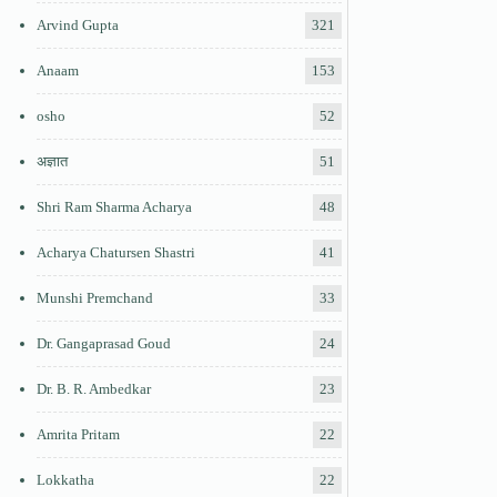
Arvind Gupta
321
Anaam
153
osho
52
अज्ञात
51
Shri Ram Sharma Acharya
48
Acharya Chatursen Shastri
41
Munshi Premchand
33
Dr. Gangaprasad Goud
24
Dr. B. R. Ambedkar
23
Amrita Pritam
22
Lokkatha
22