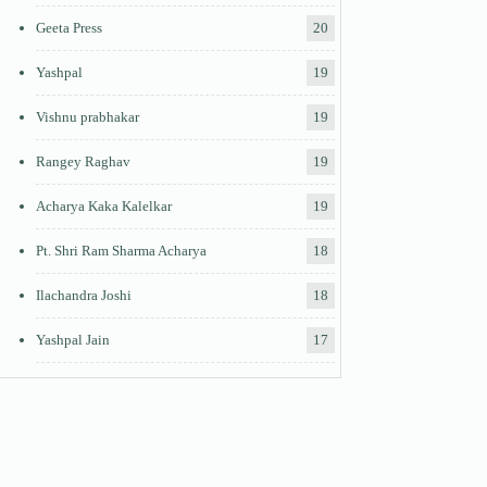
Geeta Press
20
Yashpal
19
Vishnu prabhakar
19
Rangey Raghav
19
Acharya Kaka Kalelkar
19
Pt. Shri Ram Sharma Acharya
18
Ilachandra Joshi
18
Yashpal Jain
17