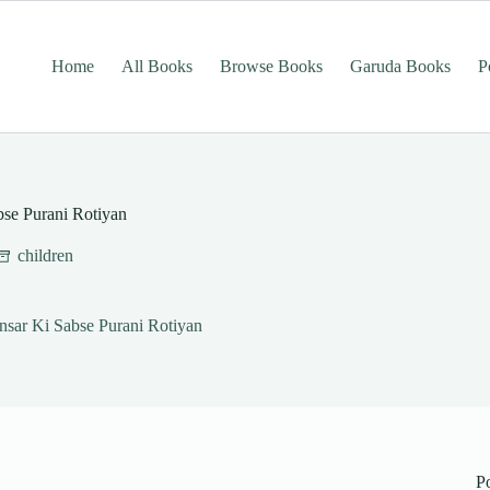
Home
All Books
Browse Books
Garuda Books
P
abse Purani Rotiyan
children
Sansar Ki Sabse Purani Rotiyan
P