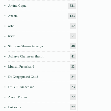
Arvind Gupta
321
Anaam
153
osho
52
अज्ञात
51
Shri Ram Sharma Acharya
48
Acharya Chatursen Shastri
41
Munshi Premchand
33
Dr. Gangaprasad Goud
24
Dr. B. R. Ambedkar
23
Amrita Pritam
22
Lokkatha
22