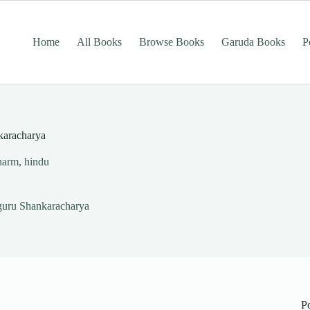
Home
All Books
Browse Books
Garuda Books
P
nkaracharya
harm
,
hindu
diguru Shankaracharya
P