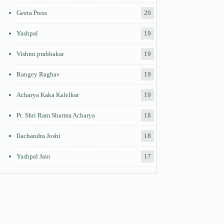
Geeta Press
20
Yashpal
19
Vishnu prabhakar
19
Rangey Raghav
19
Acharya Kaka Kalelkar
19
Pt. Shri Ram Sharma Acharya
18
Ilachandra Joshi
18
Yashpal Jain
17