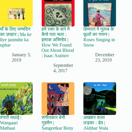
माँ के लिए जन्मदिन
हमें रक्त के बारे में
हिमपात में गुलाब के
का उपहार | Ma ke
कैसे पता चला :
फूलों का गायन |
liye janmdin ka
इसाक असिमोव |
Roses Singing in
uphar
How We Found
Snow
Out About Blood
January 3,
December
: Isaac Asimov
2019
23, 2019
September
4, 2017
वंगारी मथाई |
संगीतकार बेनी
अखबार वाला
Wangaari
गुडमैन |
लड़का : डेव |
Mathaai
Sangeetkar Beny
Akhbar Wala