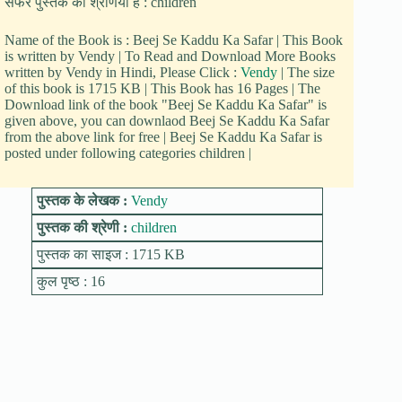
सफर पुस्तक की श्रेणियां हैं : children
Name of the Book is : Beej Se Kaddu Ka Safar | This Book
is written by Vendy | To Read and Download More Books
written by Vendy in Hindi, Please Click :
Vendy
| The size
of this book is 1715 KB | This Book has 16 Pages | The
Download link of the book "Beej Se Kaddu Ka Safar" is
given above, you can downlaod Beej Se Kaddu Ka Safar
from the above link for free | Beej Se Kaddu Ka Safar is
posted under following categories children |
पुस्तक के लेखक :
Vendy
पुस्तक की श्रेणी :
children
पुस्तक का साइज : 1715 KB
कुल पृष्ठ : 16