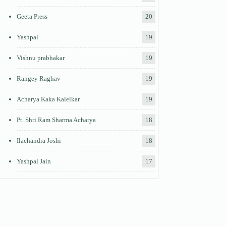
Geeta Press
20
Yashpal
19
Vishnu prabhakar
19
Rangey Raghav
19
Acharya Kaka Kalelkar
19
Pt. Shri Ram Sharma Acharya
18
Ilachandra Joshi
18
Yashpal Jain
17