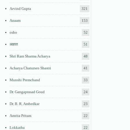
Arvind Gupta
321
Anaam
153
osho
52
अज्ञात
51
Shri Ram Sharma Acharya
48
Acharya Chatursen Shastri
41
Munshi Premchand
33
Dr. Gangaprasad Goud
24
Dr. B. R. Ambedkar
23
Amrita Pritam
22
Lokkatha
22