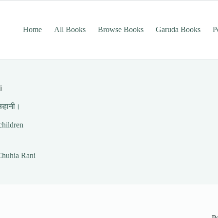
Home
All Books
Browse Books
Garuda Books
P
i
 कहानी।
children
 Chuhia Rani
P