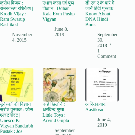
क्रोध विजय :
उधान कला एवं पुष्प
डी एन ए के बारे में
रामस्वरूप रशिकेश |
विज्ञान | Udhan
जानें हिंदी पुस्तक |
Krodh Vijay :
Kala Evm Pushp
Know About
Ram Swarup
Vigyan
DNA Hindi
Rashikesh
Book
June 8,
November
2019
September
4, 2015
30,
2018
1
Comment
यूनेस्को की विज्ञान
नन्हे खिलोने :
आस्तिकवाद |
स्रोत पुस्तक : जोस
अरविन्द गुप्ता |
Aastikvad
एल्स्टगीस्ट |
Little Toys :
June 4,
Unesco Ki
Arvind Gupta
2019
Vigyan Sandarbh
September
Pustak : Jos