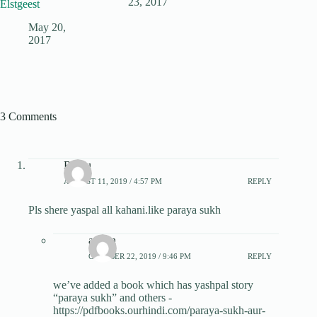
23, 2017
Elstgeest
May 20,
2017
3 Comments
Rinku
AUGUST 11, 2019 / 4:57 PM
REPLY
Pls shere yaspal all kahani.like paraya sukh
admin
OCTOBER 22, 2019 / 9:46 PM
REPLY
we’ve added a book which has yashpal story
“paraya sukh” and others -
https://pdfbooks.ourhindi.com/paraya-sukh-aur-