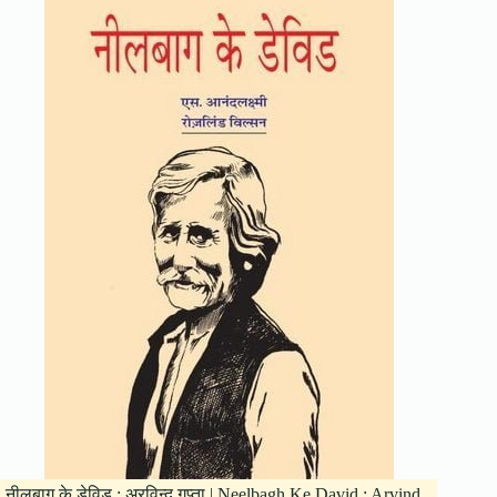
नीलबाग के डेविड : अरविन्द गुप्ता | Neelbagh Ke David : Arvind