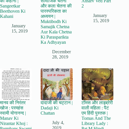
की कहानी |
सामाजिक चेतना
Atharv Ved Part
Sangeetkar
और कला चेतना की
2
Beethoven Ki
पारस्परिकता का
January
Kahani
अध्ययन |
15, 2019
Muktibodh Ki
January
Samajik Chetna
15, 2019
Aur Kala Chetna
Ki Parasparikta
Ka Adhyayan
December
28, 2019
मानव की निरंतर
दादाजी की चट्टान |
टॉमस और लाइब्रेरी
खोज : परमहंस
Dadaji Ki
वाली महिला : पैट
स्वामी योगानन्द |
Chattan
एम हिंदी पुस्तक |
Manav Ki
Tomas And The
July 4,
Nirantar Khoj :
Library Lady :
2019
Parmhans Swami
Pat M Hindi