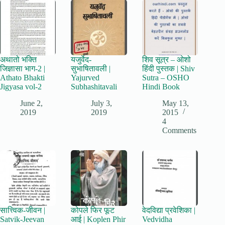
अथातो भक्ति
यजुर्वेद-
शिव सूत्र – ओशो
जिज्ञासा भाग-2 |
सुभाषितावली |
हिंदी पुस्तक | Shiv
Athato Bhakti
Yajurved
Sutra – OSHO
Jigyasa vol-2
Subhashitavali
Hindi Book
June 2,
July 3,
May 13,
2019
2019
2015
4
Comments
सात्त्विक-जीवन |
कोपले फिर फूट
वेदविद्या प्रवेशिका |
Satvik-Jeevan
आई | Koplen Phir
Vedvidha