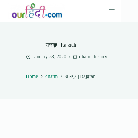
Skip
to
content
राजगृह | Rajgrah
January 28, 2020
dharm
,
history
Home
dharm
राजगृह | Rajgrah