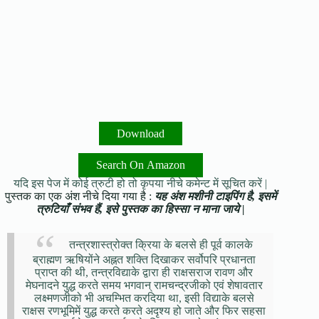
Download
Search On Amazon
यदि इस पेज में कोई त्रुटी हो तो कृपया नीचे कमेन्ट में सूचित करें |
पुस्तक का एक अंश नीचे दिया गया है :
यह अंश मशीनी टाइपिंग है, इसमें
त्रुटियाँ संभव हैं, इसे पुस्तक का हिस्सा न माना जाये |
तन्त्रशास्त्रोक्त क्रिया के बलसे ही पूर्व कालके
ब्राह्मण ऋषियोंने अह्नत शक्ति दिखाकर सर्वोपरि प्रधानता
प्राप्त की थी, तन्त्रविद्याके द्वारा ही राक्षसराज रावण और
मेघनादने युद्ध करते समय भगवान् रामचन्द्रजीको एवं शेषावतार
लक्ष्मणजीको भी अचम्भित करदिया था, इसी विद्याके बलसे
राक्षस रणभूमिमें युद्ध करते करते अदृश्य हो जाते और फिर सहसा