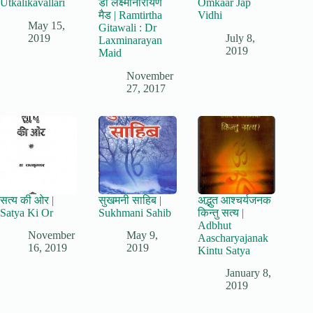
Utkalikavallari
डॉ लक्ष्मीनारायण
Omkaar Jap
मैड | Ramtirtha
Vidhi
May 15,
Gitawali : Dr
2019
July 8,
Laxminarayan
2019
Maid
November
27, 2017
सत्य की ओर |
सुखमनी साहिब |
अद्भुत आश्चर्यजनक
Satya Ki Or
Sukhmani Sahib
किन्तु सत्य |
Adbhut
November
May 9,
Aascharyajanak
16, 2019
2019
Kintu Satya
January 8,
2019