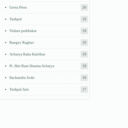
Geeta Press
20
Yashpal
19
Vishnu prabhakar
19
Rangey Raghav
19
Acharya Kaka Kalelkar
19
Pt. Shri Ram Sharma Acharya
18
Ilachandra Joshi
18
Yashpal Jain
17