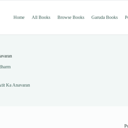
Home
All Books
Browse Books
Garuda Books
P
avaran
dharm
Atit Ka Anavaran
P