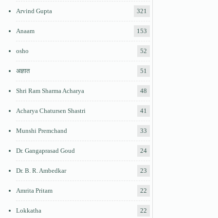
Arvind Gupta
321
Anaam
153
osho
52
अज्ञात
51
Shri Ram Sharma Acharya
48
Acharya Chatursen Shastri
41
Munshi Premchand
33
Dr. Gangaprasad Goud
24
Dr. B. R. Ambedkar
23
Amrita Pritam
22
Lokkatha
22