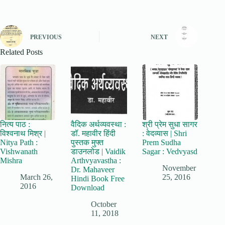
PREVIOUS
NEXT
Related Posts
नित्य पाठ :
वैदिक अर्थव्यवस्था :
श्री प्रेम सुधा सागर
विश्वनाथ मिश्र |
डॉ. महावीर हिंदी
: वेदव्यास | Shri
Nitya Path :
पुस्तक मुफ्त
Prem Sudha
Vishwanath
डाउनलोड | Vaidik
Sagar : Vedvyasd
Mishra
Arthvyavastha :
November
Dr. Mahaveer
March 26,
25, 2016
Hindi Book Free
2016
Download
October
11, 2018