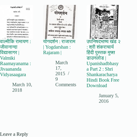
वाल्मीकि रामायण :
योगदर्शन : राजाराम
उपनिषदभाष्य खंड २
जीवानान्दा
| Yogdarshan :
: श्री शंकराचार्य
विद्यासागर |
Rajaram |
हिंदी पुस्तक मुफ्त
Valmiki
डाउनलोड |
March
Raamayanama :
Upanishadbhasy
17,
Jivaananda
a Part 2 : Shri
2015
Vidyasaagara
Shankaracharya
9
Hindi Book Free
March 10,
Comments
Download
2018
January 5,
2016
Leave a Reply