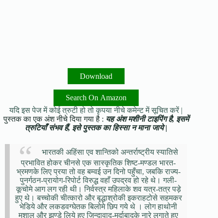
Download
Search On Amazon
यदि इस पेज में कोई त्रुटी हो तो कृपया नीचे कमेन्ट में सूचित करें |
पुस्तक का एक अंश नीचे दिया गया है :
यह अंश मशीनी टाइपिंग है, इसमें
त्रुटियाँ संभव हैं, इसे पुस्तक का हिस्सा न माना जाये |
भारतकी अहिंसा एव शान्तिको अन्तर्राष्ट्रीय स्यातिसे
प्रभावित होकर चीनसे एक सास्कृतिक शिष्ट-मण्डल भारत-
भ्रमणके लिए प्रया तो वह बम्वई उन दिनो पहुँचा, जबकि राज्य-
पुनर्गठन-प्रायोग-रिपोर्ट विरुद्ध वहाँ उपद्रव हो रहे थे। गली-
कूचोमे आग लग रही थी। निर्वस्त्र महिलाके शव यत्र-तत्र पड़े
हुए थे। बच्चोकी चीत्कारो और बृद्धाश्रोकी इकराहटोसे सहमकर
भेडिये और लकडवग्घेतक बिलोमे छिप गये थे । लोग हाथोनी
मशाल और झण्डे लिये हुए जिन्दावाद-मुर्दाबादके नारे लगाते हुए