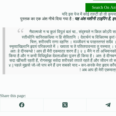
Search On A
यदि इस पेज में कोई त्रुटी हो तो कृपया 
पुस्तक का एक अंश नीचे दिया गया है :
यह अंश मशीनी टाइपिंग है, इसमे
नैवात्मजो न च कुलं विपुलं बलं चा.. संदृश्यते न किल कोऽपि
स्तीथीनि चास्तिकधिया न हि सेवितानि । देवार्चनं च विधिवच्च कृ
चित्त, शरीरमपि राणा दहन्ति । मञ्जीवनं च परहस्तगतं सदैव ।
स्मृत्वाखिलानि हृदयं परिकल्पते में । ख्याता च ते पतितपावनता तु यस्मा
अतः हे दीनबन्धो ! आप ही मैरी एकमात्र शरण हैं || २ ॥ मैंने न तो अभिमान
किया है और न कभी विधिपूर्वक देवताओंका पूजन ही किया है। अतः हे दीनबन्धो
सदा खींचती रहती हैं, रोगसमूह सर्वदा शरीरको तपाते रहते हैं और जीवन तो स
४ || पहले मुझसे जो-जो पाप बने हैं उन सबको याद • कर-करके मेरा हृदय काँपता 
! अब आप ही मेरी एकमात्
Share this page: