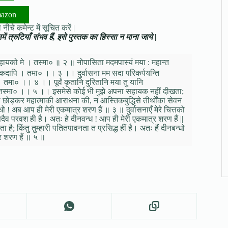
mazon
नीचे कमेन्ट में सूचित करें |
ं त्रुटियाँ संभव हैं, इसे पुस्तक का हिस्सा न माना जाये |
 सहायको मे । तस्मा० ॥ २ ॥ नोपासिता मदमपास्यं मया : महान्त
तं कदापि । तमा० ।। ३ ।। दुर्वासना मम सदा परिकर्पयन्ति
 तमा० ।। ४ ।। पूर्वं कृतानि दुरितानि मया तु यानि
त् । तस्मा० ।। ५ ।। इसमेसे कोई भी मुझे अपना सहायक नहीं दीखता;
को छोड़कर महात्माकी आराधना की, न आस्तिकबुद्धिसे तीर्थोंका सेवन
 ! अब आप ही मेरी एकमात्र शरण हैं ॥ ३ ॥ दुर्वासनाएँ मेरे चित्तको
दैव परवश ही है। अतः हे दीनवन्ध ! आप ही मेरी एकमात्र शरण हैं ||
है; किंतु तुम्हारी पतितपावनता त प्रसिद्ध हीं है। अतः हैं दीनबन्धो
र शरण हैं ॥ ५ ॥