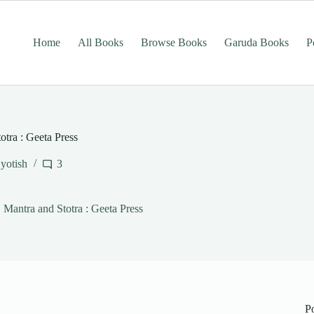
Home
All Books
Browse Books
Garuda Books
P
totra : Geeta Press
jyotish
3
ेस | Mantra and Stotra : Geeta Press
P