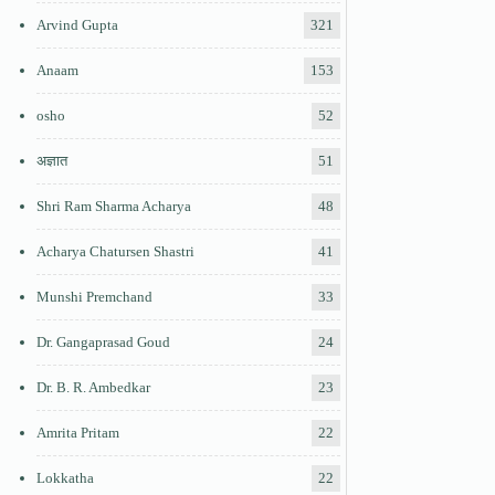
Arvind Gupta
321
Anaam
153
osho
52
अज्ञात
51
Shri Ram Sharma Acharya
48
Acharya Chatursen Shastri
41
Munshi Premchand
33
Dr. Gangaprasad Goud
24
Dr. B. R. Ambedkar
23
Amrita Pritam
22
Lokkatha
22