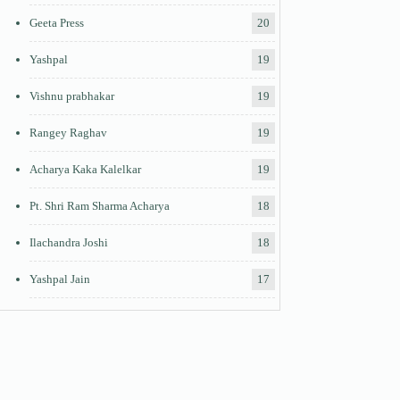
Geeta Press
20
Yashpal
19
Vishnu prabhakar
19
Rangey Raghav
19
Acharya Kaka Kalelkar
19
Pt. Shri Ram Sharma Acharya
18
Ilachandra Joshi
18
Yashpal Jain
17