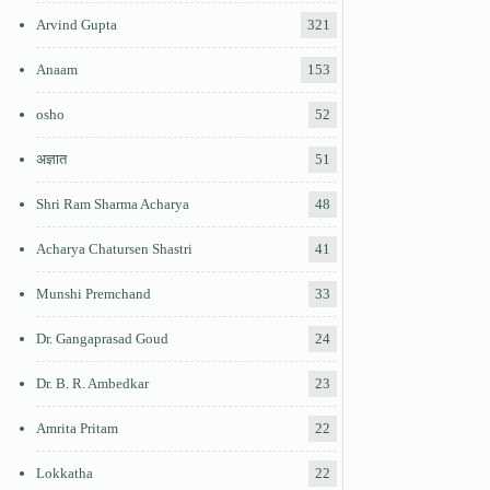
Arvind Gupta
321
Anaam
153
osho
52
अज्ञात
51
Shri Ram Sharma Acharya
48
Acharya Chatursen Shastri
41
Munshi Premchand
33
Dr. Gangaprasad Goud
24
Dr. B. R. Ambedkar
23
Amrita Pritam
22
Lokkatha
22