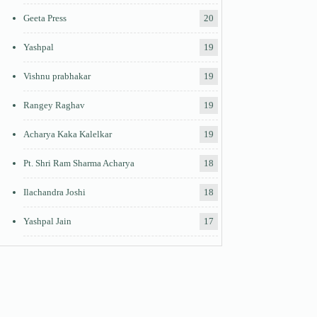
Geeta Press
20
Yashpal
19
Vishnu prabhakar
19
Rangey Raghav
19
Acharya Kaka Kalelkar
19
Pt. Shri Ram Sharma Acharya
18
Ilachandra Joshi
18
Yashpal Jain
17