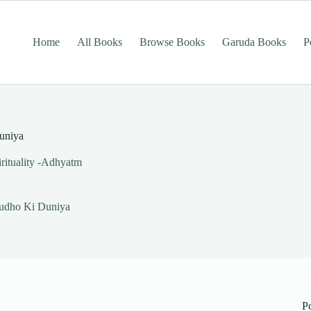
Home
All Books
Browse Books
Garuda Books
P
Duniya
irituality -Adhyatm
Poudho Ki Duniya
P