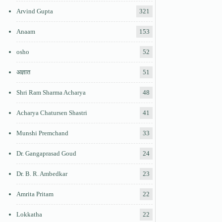
Arvind Gupta
321
Anaam
153
osho
52
अज्ञात
51
Shri Ram Sharma Acharya
48
Acharya Chatursen Shastri
41
Munshi Premchand
33
Dr. Gangaprasad Goud
24
Dr. B. R. Ambedkar
23
Amrita Pritam
22
Lokkatha
22