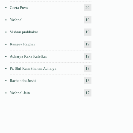
Geeta Press
20
Yashpal
19
Vishnu prabhakar
19
Rangey Raghav
19
Acharya Kaka Kalelkar
19
Pt. Shri Ram Sharma Acharya
18
Ilachandra Joshi
18
Yashpal Jain
17