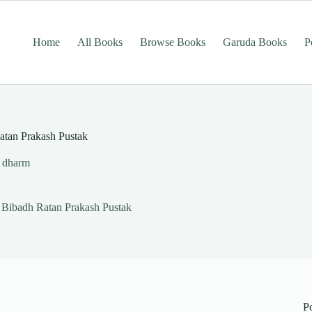
Home
All Books
Browse Books
Garuda Books
P
Ratan Prakash Pustak
dharm
ri Bibadh Ratan Prakash Pustak
P