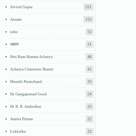
Arvind Gupta
321
Anaam
153
osho
52
अज्ञात
51
Shri Ram Sharma Acharya
48
Acharya Chatursen Shastri
41
Munshi Premchand
33
Dr. Gangaprasad Goud
24
Dr. B. R. Ambedkar
23
Amrita Pritam
22
Lokkatha
22