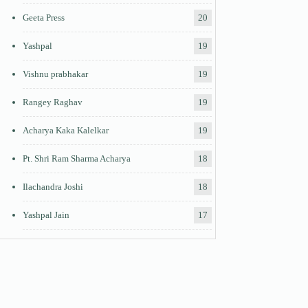
Geeta Press
20
Yashpal
19
Vishnu prabhakar
19
Rangey Raghav
19
Acharya Kaka Kalelkar
19
Pt. Shri Ram Sharma Acharya
18
Ilachandra Joshi
18
Yashpal Jain
17