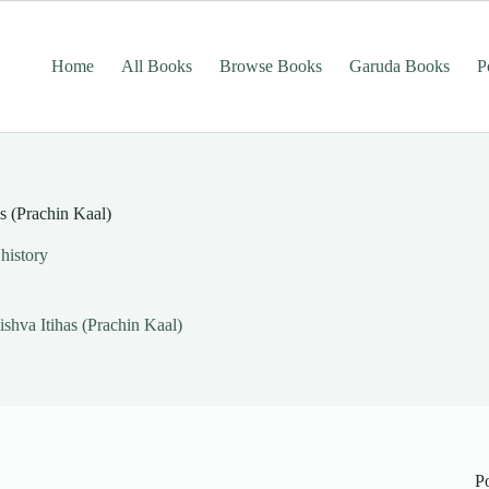
Home
All Books
Browse Books
Garuda Books
P
as (Prachin Kaal)
history
Vishva Itihas (Prachin Kaal)
P